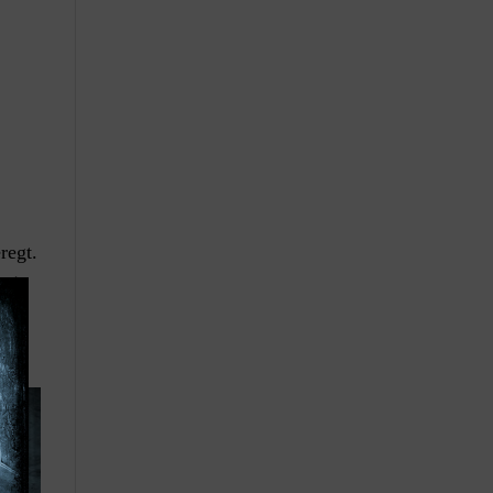
regt.
ag,