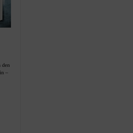
h den
in –