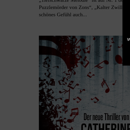
„Tiefschwarze Melodie“ ist auf Nr. 1 der 
Puzzlemörder von Zons“, „Kalter Zwilling“
schönes Gefühl auch...