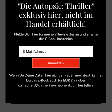
Schon Tage vor dem Live-Auftritt beim ZDF-
Mittagsmagazin war ich unglaublich aufgeregt.
Am 01.03. ging es dann in Richtung Mainz. Auf
dem ZDF-Campus wurde ich sehr nett begrüsst
und dann gingen die Vorbereitungen los: die
Maske, Vorgespräche mit der Redakteurin und...
Blog via E-Mail abonnieren
Gib deine E-Mail-Adresse an, um diesen Blog
zu abonnieren und Benachrichtigungen über
neue Beiträge via E-Mail zu erhalten.
E-
Mail-
Adresse
ABONNIEREN