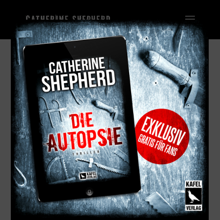
Mein Besuch im ZDF-Mittagsmagazin: das
Video
von
admin
|
09. März 2016
|
Allgemein