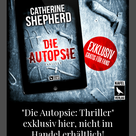
Schon Tage vor dem Live-Auftritt beim ZDF-
Mittagsmagazin war ich unglaublich aufgeregt.
Am 01.03. ging es dann in Richtung Mainz. Auf
dem ZDF-Campus wurde ich sehr nett begrüsst
und dann gingen die Vorbereitungen los: die
Maske, Vorgespräche mit der Redakteurin und...
Blog via E-Mail abonnieren
Gib deine E-Mail-Adresse an, um diesen Blog
zu abonnieren und Benachrichtigungen über
neue Beiträge via E-Mail zu erhalten.
E-
Mail-
Adresse
ABONNIEREN