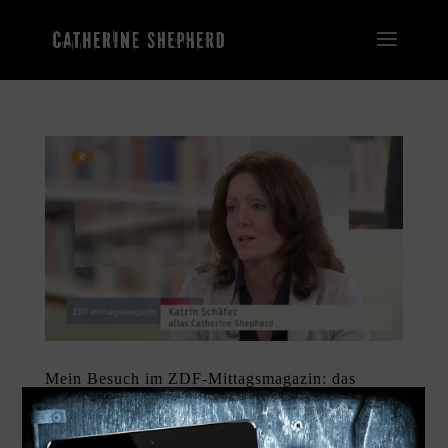
Mein Besuch im ZDF-Mittagsmagazin: das
Video
von
admin
|
09. März 2016
|
Allgemein