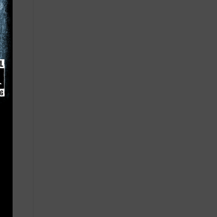
 mit
 5
P
.