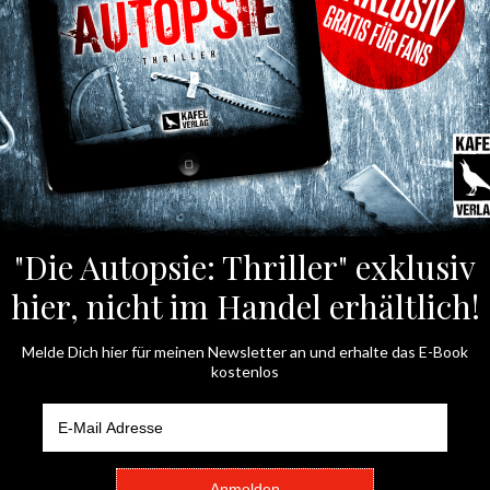
„Meet the thrill“ mit Elke Bergsma und Roxann Hill. Plaudert
en… Außerdem veranstalten wir ein tolles Gewinnspiel. Neben
 Fire zu gewinnen. Ihr findet uns gegenüber dem Amazon KD
habt Ihr gute Chancen mich am Freitagnachmittag,
 dem Stand der Lieblingsautoren in
Halle 5 D204
anzutreffen