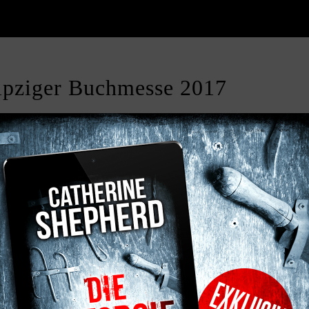
eipziger Buchmesse 2017
 treffen wollt, habt Ihr z.B. bei folgenden Terminen Gelegen
ggertreffen in
Halle 5 D204
utorengespräch bei Amazon in
Halle 5 D206
Lesung zusammen mit meinen Lieblingsautorenkollegen B.C.
ebeck. Ich lese übrigens aus dem noch unveröffentlichten Z
eet & Greet bei Tolino, unterstützt von der Mayerschen